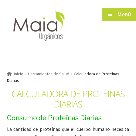
Saltar
Ir
Menú
a
al
navegación
contenido
Inicio
Inicio
Herramientas de Salud
Calculadora de Proteínas
Diarias
Tienda
CALCULADORA DE PROTEÍNAS
DIARIAS
Herramientas de Salud
Consumo de Proteínas Diarias
Blog
La cantidad de proteínas que el cuerpo humano necesita