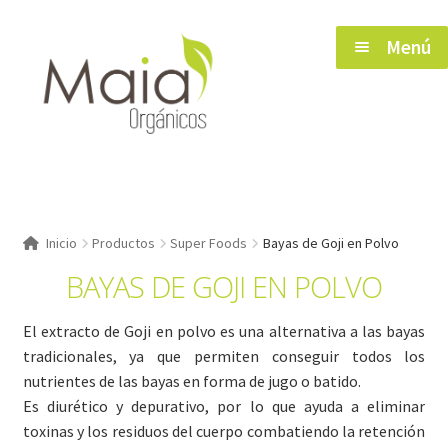
Saltar
Ir
Menú
a
al
navegación
contenido
Inicio
Inicio
Productos
Super Foods
Bayas de Goji en Polvo
BAYAS DE GOJI EN POLVO
Tienda
El extracto de Goji en polvo es una alternativa a las bayas
Herramientas de Salud
tradicionales, ya que permiten conseguir todos los
nutrientes de las bayas en forma de jugo o batido.
Blog
Es diurético y depurativo, por lo que ayuda a eliminar
toxinas y los residuos del cuerpo combatiendo la retención