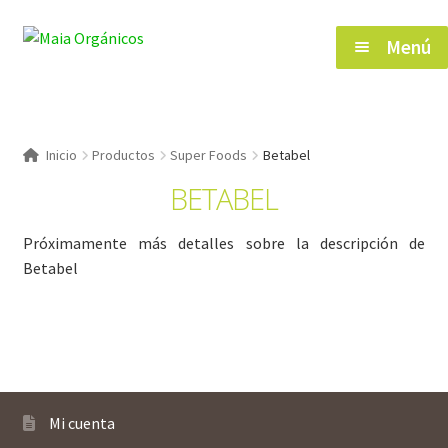
Saltar
Ir
Menú
a
al
navegación
contenido
Inicio
Inicio
Productos
Super Foods
Betabel
BETABEL
Tienda
Próximamente más detalles sobre la descripción de
Herramientas de Salud
Betabel
Blog
Contacto
Mi cuenta