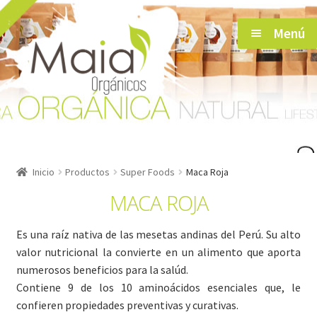
Saltar
Ir
Menú
a
al
navegación
contenido
Inicio
Inicio
Productos
Super Foods
Maca Roja
MACA ROJA
Tienda
Es una raíz nativa de las mesetas andinas del Perú. Su alto
Herramientas de Salud
valor nutricional la convierte en un alimento que aporta
numerosos beneficios para la salúd.
Blog
Contiene 9 de los 10 aminoácidos esenciales que, le
confieren propiedades preventivas y curativas.