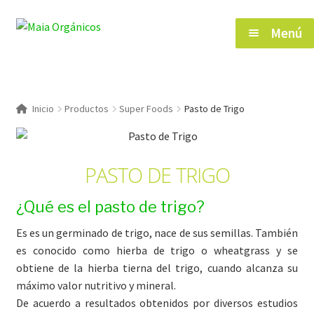
Saltar
Ir
Menú
a
al
navegación
contenido
Inicio
Inicio
Productos
Super Foods
Pasto de Trigo
Tienda
PASTO DE TRIGO
Herramientas de Salud
¿Qué es el pasto de trigo?
Blog
Es es un germinado de trigo, nace de sus semillas. También
es conocido como hierba de trigo o wheatgrass y se
Contacto
obtiene de la hierba tierna del trigo, cuando alcanza su
máximo valor nutritivo y mineral.
De acuerdo a resultados obtenidos por diversos estudios