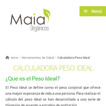
Saltar
Ir
Menú
a
al
navegación
contenido
Inicio
Inicio
Herramientas de Salud
Calculadora Peso Ideal
CALCULADORA PESO IDEAL
Tienda
¿Que es el Peso Ideal?
Herramientas de Salud
El Peso Ideal se define como el peso corporal que ofrece
una mayor esperanza de vida a una persona. Para realizar el
Blog
cálculo del peso ideal se han desarrollado a una serie de
fórmulas de acuerdo a estudios de población.