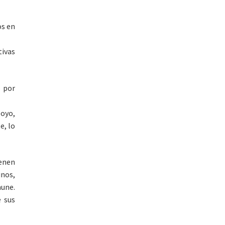
os en
tivas
o por
poyo,
e, lo
ienen
inos,
une.
 sus