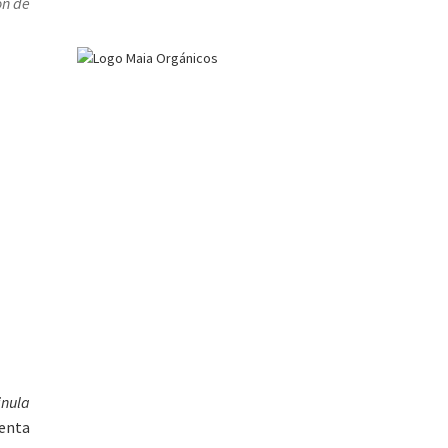
ón de
inula
uenta