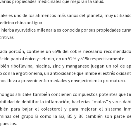
varias propiedades medicinales que mejoran la salud.
take es uno de los alimentos más sanos del planeta, muy utilizad
edicina china antigua.
 hierba ayurvédica milenaria es conocida por sus propiedades cura
tritivas.
ada porción, contiene un 65% del cobre necesario recomendad
 ácido pantoténico y selenio, en un 52% y 51% respectivamente.
ién riboflavina, niacina, zinc y manganeso juegan un rol de a
o con la ergotioneina, un antioxidante que inhibe el estrés oxidant
nos lleva a prevenir enfermedades y envejecimiento prematuro.
hongos shiitake también contienen compuestos potentes que t
abilidad de debilitar la inflamación, bacterias “malas” y virus dañ
bién para bajar el colesterol y para mejorar el sistema inm
aminas del grupo B como la B2, B5 y B6 también son parte de
puestos.