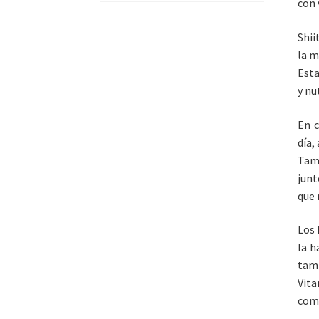
con 
Shii
la m
Esta
y nu
En c
día,
Tamb
junt
que 
Los 
la h
tam
Vit
com