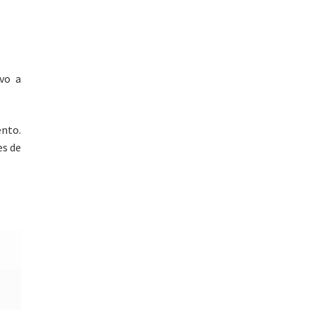
vo a
ento.
es de