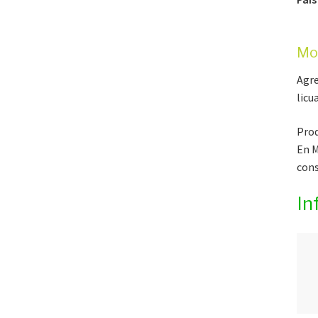
Mo
Agr
licu
Prod
En M
cons
In