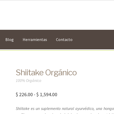
Blog
Herramientas
Contacto
Shiitake Orgánico
100% Orgánico
Rango
$
226.00
-
$
1,594.00
de
Shiitake es un suplemento natural ayurvédico, una hongo
precios: