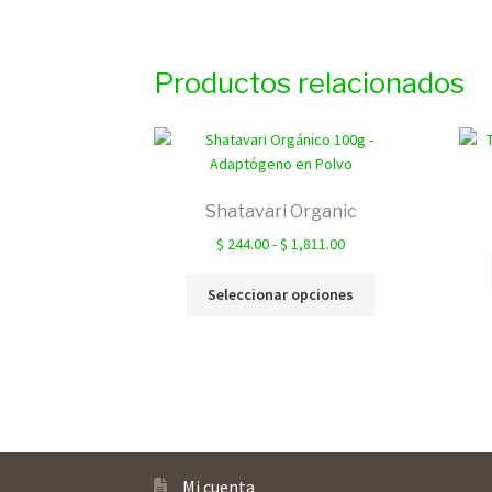
Productos relacionados
Shatavari Organic
Rango
$
244.00
-
$
1,811.00
de
Este
precios:
Seleccionar opciones
producto
desde
tiene
$ 244.00
múltiples
hasta
variantes.
$ 1,811.00
Las
opciones
se
pueden
Mi cuenta