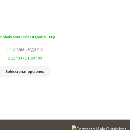
Triphala Organic
Rango
$
227.00
-
$
1,607.00
de
Este
precios:
Seleccionar opciones
producto
desde
tiene
$ 227.00
múltiples
hasta
variantes.
$ 1,607.00
Las
opciones
se
pueden
elegir