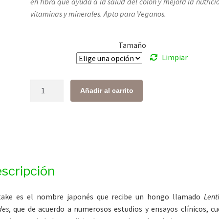
en fibra que ayuda a la salud del colon y mejora la nutrici
desde
vitaminas y minerales. Apto para Veganos.
$ 226.00
hasta
Tamaño
$ 1,594.00
Limpiar
Shiitake
Añadir al carrito
Orgánico
cantidad
scripción
itake es el nombre japonés que recibe un hongo llamado
Lent
des
, que de acuerdo a numerosos estudios y ensayos clínicos, c