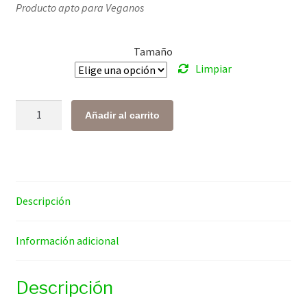
Producto apto para Veganos
precios:
desde
Tamaño
$ 66.00
Limpiar
hasta
$ 211.00
Naranja
Añadir al carrito
cantidad
Descripción
Información adicional
Descripción