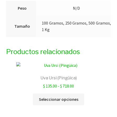
Peso
N/D
100 Gramos, 250 Gramos, 500 Gramos,
Tamaño
1 Kg
Productos relacionados
Uva Ursi (Pingüica)
Rango
$
135.00
-
$
718.00
de
Este
precios:
Seleccionar opciones
producto
desde
tiene
$ 135.00
múltiples