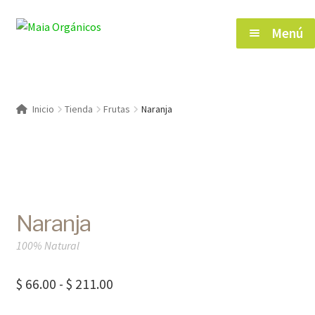
Saltar
Ir
Menú
a
al
navegación
contenido
Inicio
Inicio
Tienda
Frutas
Naranja
Tienda
Herramientas de Salud
Naranja
Blog
100% Natural
Contacto
Rango
$
66.00
-
$
211.00
de