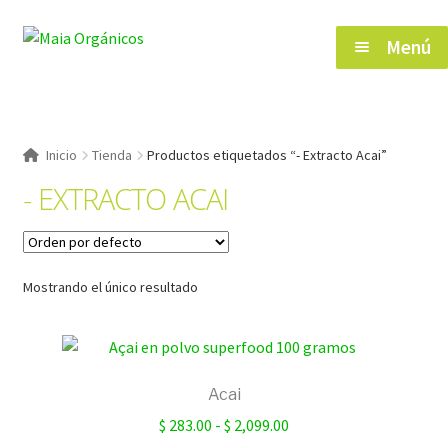
Saltar
Ir
Menú
a
al
navegación
contenido
Inicio
Inicio
Tienda
Productos etiquetados “- Extracto Acai”
- EXTRACTO ACAI
Tienda
Herramientas de Salud
Mostrando el único resultado
Blog
Contacto
Acai
Rango
$
283.00
-
$
2,099.00