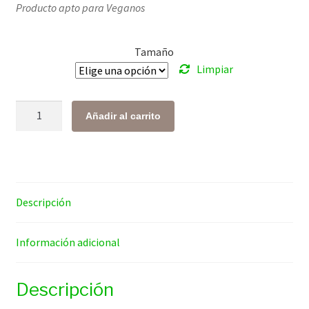
Producto apto para Veganos
precios:
desde
Tamaño
$ 83.00
Limpiar
hasta
$ 382.00
Azúcar
Añadir al carrito
de
Coco
cantidad
Descripción
Información adicional
Descripción