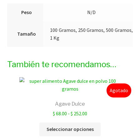
Peso
N/D
100 Gramos, 250 Gramos, 500 Gramos,
Tamaño
1 Kg
También te recomendamos…
Agotado
Agave Dulce
Rango
$
68.00
-
$
252.00
de
Este
precios:
Seleccionar opciones
producto
desde