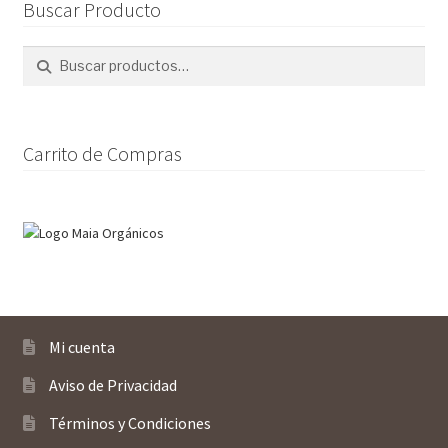
Buscar Producto
se
pueden
Buscar
Buscar
elegir
por:
en
la
página
Carrito de Compras
de
producto
Mi cuenta
Aviso de Privacidad
Términos y Condiciones