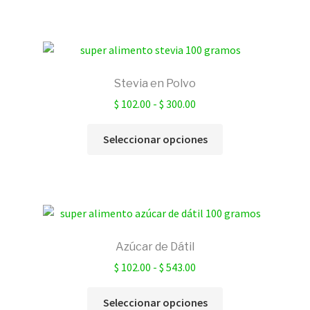
tiene
$ 68.00
múltiples
hasta
variantes.
$ 252.00
Las
opciones
Stevia en Polvo
se
Rango
$
102.00
-
$
300.00
pueden
de
elegir
Este
precios:
Seleccionar opciones
en
producto
desde
la
tiene
$ 102.00
página
múltiples
hasta
de
variantes.
$ 300.00
producto
Las
opciones
Azúcar de Dátil
se
Rango
$
102.00
-
$
543.00
pueden
de
elegir
Este
precios:
Seleccionar opciones
en