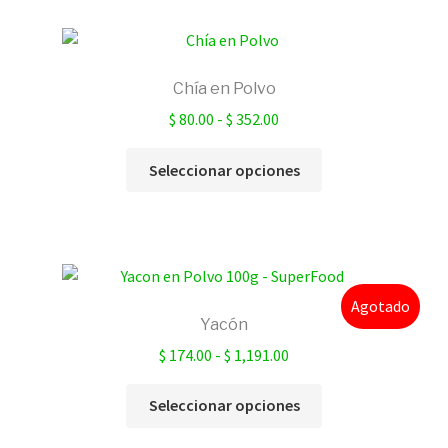
hasta
variantes.
$ 1,369.00
Las
opciones
Chía en Polvo
se
Rango
$
80.00
-
$
352.00
pueden
de
elegir
Este
precios:
Seleccionar opciones
en
producto
desde
la
tiene
$ 80.00
página
múltiples
hasta
de
variantes.
$ 352.00
producto
Las
Agotado
opciones
Yacón
se
Rango
$
174.00
-
$
1,191.00
pueden
de
elegir
Este
precios:
Seleccionar opciones
en
producto
desde
la
tiene