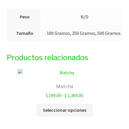
Peso
N/D
Tamaño
100 Gramos, 250 Gramos, 500 Gramos
Productos relacionados
Matcha
Rango
$
199.00
-
$
1,369.00
de
Este
precios:
Seleccionar opciones
producto
desde
tiene
$ 199.00
múltiples