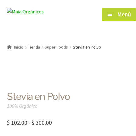
Saltar
Ir
Menú
a
al
navegación
contenido
Inicio
Inicio
Tienda
Super Foods
Stevia en Polvo
Tienda
Herramientas de Salud
Stevia en Polvo
Blog
100% Orgánico
Contacto
Rango
$
102.00
-
$
300.00
de