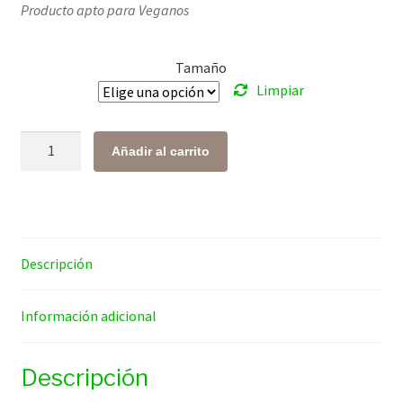
Producto apto para Veganos
precios:
desde
Tamaño
$ 102.00
Limpiar
hasta
$ 300.00
Stevia
Añadir al carrito
en
Polvo
cantidad
Descripción
Información adicional
Descripción