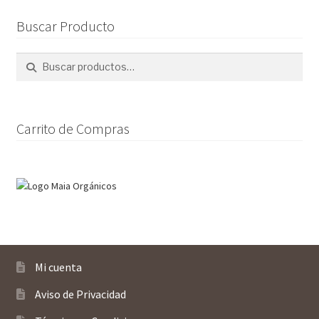
opciones
Buscar Producto
se
pueden
Buscar
Buscar
elegir
por:
en
la
página
Carrito de Compras
de
producto
Mi cuenta
Aviso de Privacidad