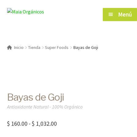
Saltar
Ir
Menú
a
al
navegación
contenido
Inicio
Inicio
Tienda
Super Foods
Bayas de Goji
Tienda
Herramientas de Salud
Bayas de Goji
Blog
Antioxidante Natural - 100% Orgánico
Contacto
Rango
$
160.00
-
$
1,032.00
de