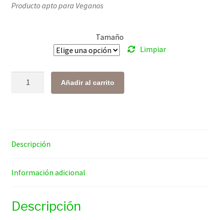
Producto apto para Veganos
precios:
desde
Tamaño
$ 160.00
Limpiar
hasta
$ 1,032.00
Bayas
Añadir al carrito
de
Goji
cantidad
Descripción
Información adicional
Descripción