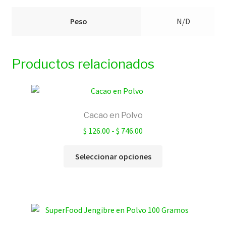
Peso
N/D
Productos relacionados
Cacao en Polvo
Rango
$
126.00
-
$
746.00
de
Este
precios:
Seleccionar opciones
producto
desde
tiene
$ 126.00
múltiples
hasta
variantes.
$ 746.00
Las