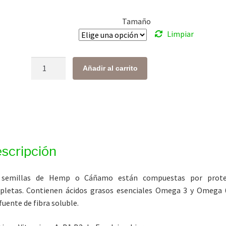
desde
Tamaño
$ 138.00
Limpiar
hasta
$ 843.00
Hemp
Añadir al carrito
cantidad
scripción
 semillas de Hemp o Cáñamo están compuestas por prote
letas. Contienen ácidos grasos esenciales Omega 3 y Omega 
fuente de fibra soluble.