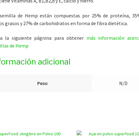
iene Vitaminas A, B1,B2,d y E, calcio y hierro.
 semilla de Hemp están compuestas por 25% de proteína, 35
os grasos y 27% de carbohidratos en forma de fibra dietética.
ita la siguiente págnina para obtener
más información acerc
illas de Hemp
formación adicional
Peso
N/D