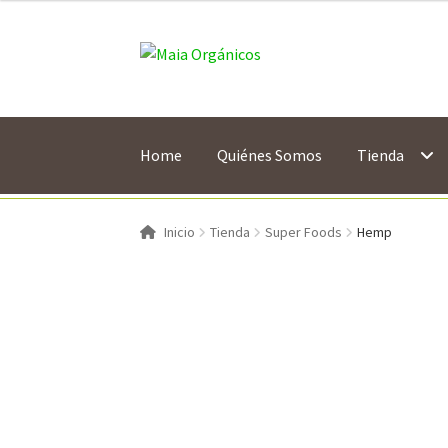
hasta
$ 843.00
Saltar
Ir
a
al
navegación
contenido
Home
Quiénes Somos
Tienda
Inicio
Tienda
Super Foods
Hemp