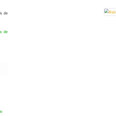
% de
a de