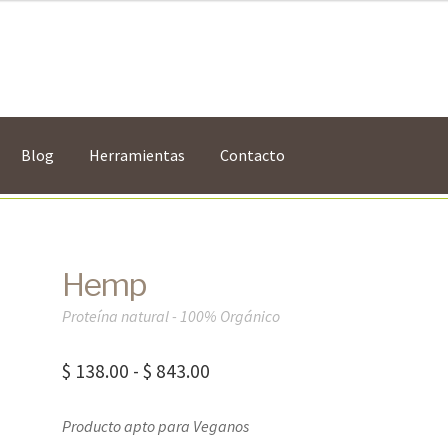
Blog
Herramientas
Contacto
Hemp
Proteína natural - 100% Orgánico
Rango
$
138.00
-
$
843.00
de
Producto apto para Veganos
precios: