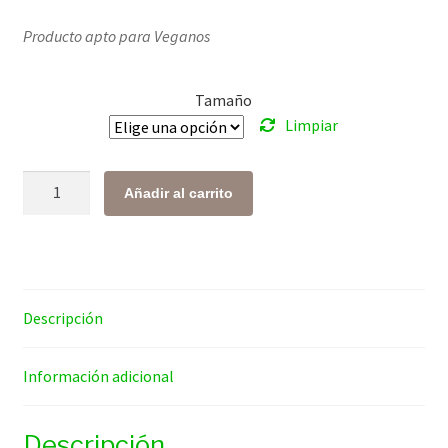
de
Producto apto para Veganos
precios:
desde
Tamaño
$ 118.00
Limpiar
hasta
$ 676.00
Maca
Añadir al carrito
Amarilla
cantidad
Descripción
Información adicional
Descripción