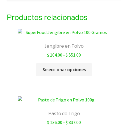
Productos relacionados
Jengibre en Polvo
Rango
$
104.00
-
$
551.00
de
Este
precios:
Seleccionar opciones
producto
desde
tiene
$ 104.00
múltiples
hasta
variantes.
$ 551.00
Las
opciones
Pasto de Trigo
se
Rango
$
136.00
-
$
837.00
pueden