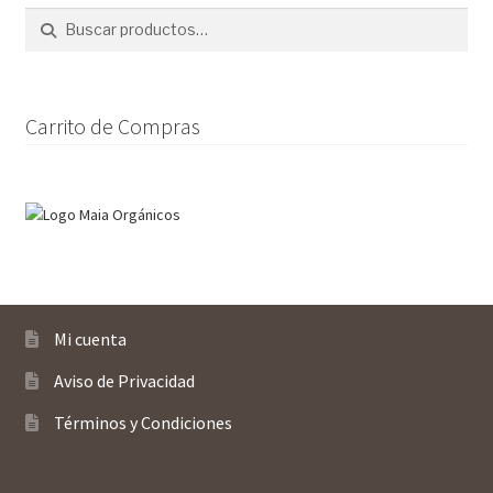
pueden
Buscar
Buscar
elegir
por:
en
la
página
Carrito de Compras
de
producto
Mi cuenta
Aviso de Privacidad
Términos y Condiciones