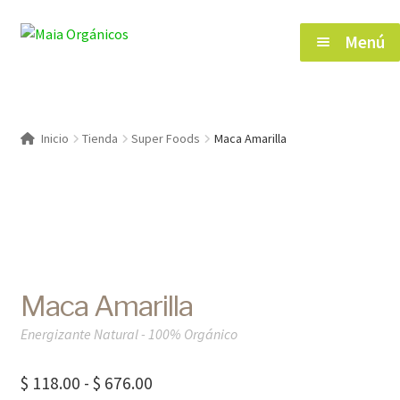
Saltar
Ir
Menú
a
al
navegación
contenido
Inicio
Inicio
Tienda
Super Foods
Maca Amarilla
Tienda
Herramientas de Salud
Blog
Maca Amarilla
Contacto
Energizante Natural - 100% Orgánico
Rango
$
118.00
-
$
676.00