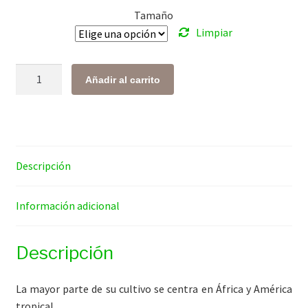
Tamaño
$ 126.00
Limpiar
hasta
$ 746.00
Cacao
Añadir al carrito
en
Polvo
cantidad
Descripción
Información adicional
Descripción
La mayor parte de su cultivo se centra en África y América
tropical.