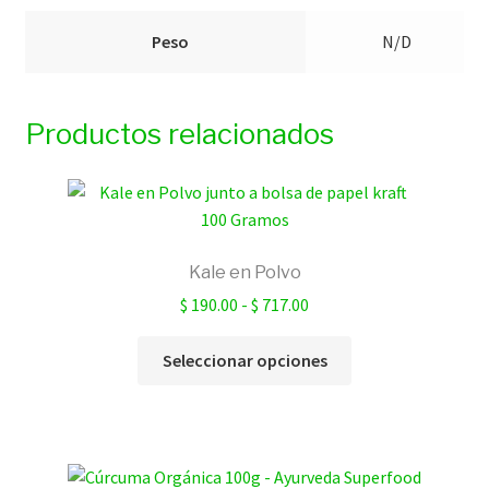
Peso
N/D
Productos relacionados
Kale en Polvo
Rango
$
190.00
-
$
717.00
de
Este
precios:
Seleccionar opciones
producto
desde
tiene
$ 190.00
múltiples
hasta
variantes.
$ 717.00
Las