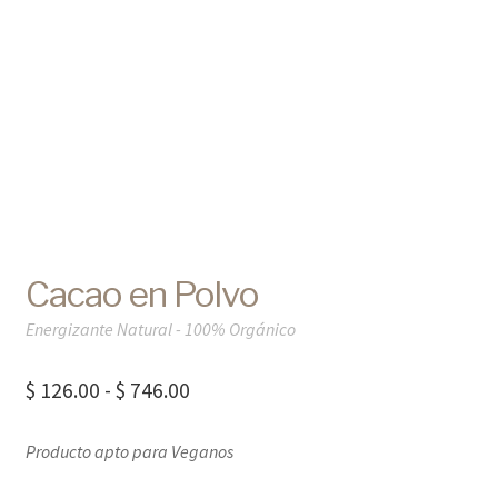
Cacao en Polvo
Energizante Natural - 100% Orgánico
Rango
$
126.00
-
$
746.00
de
Producto apto para Veganos
precios:
desde