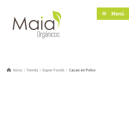
Saltar
Ir
Menú
a
al
navegación
contenido
Inicio
Inicio
Tienda
Super Foods
Cacao en Polvo
Tienda
Herramientas de Salud
Blog