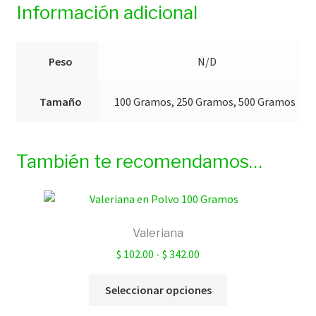
Información adicional
Peso
N/D
Tamaño
100 Gramos, 250 Gramos, 500 Gramos
También te recomendamos…
Valeriana
Rango
$
102.00
-
$
342.00
de
Este
precios:
Seleccionar opciones
producto
desde