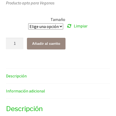
Producto apto para Veganos
precios:
desde
Tamaño
$ 118.00
Limpiar
hasta
$ 404.00
Uña
Añadir al carrito
de
Gato
cantidad
Descripción
Información adicional
Descripción