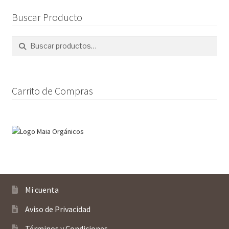
opciones
Buscar Producto
se
pueden
Buscar
Buscar
elegir
por:
en
la
página
Carrito de Compras
de
producto
Mi cuenta
Aviso de Privacidad
Términos y Condiciones