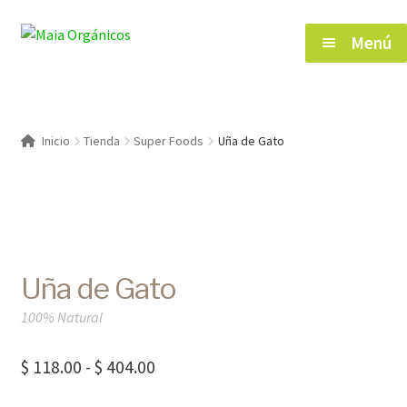
Saltar
Ir
Menú
a
al
navegación
contenido
Inicio
Inicio
Tienda
Super Foods
Uña de Gato
Tienda
Herramientas de Salud
Uña de Gato
Blog
100% Natural
Contacto
Rango
$
118.00
-
$
404.00
de