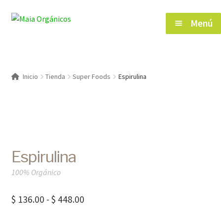
Saltar
Ir
Menú
a
al
navegación
contenido
Inicio
Inicio
Tienda
Super Foods
Espirulina
Tienda
Herramientas de Salud
Espirulina
Blog
100% Orgánico
Contacto
Rango
$
136.00
-
$
448.00
de