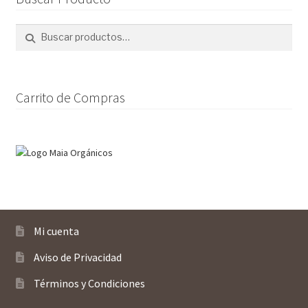
se
pueden
Buscar
Buscar
elegir
por:
en
la
página
Carrito de Compras
de
producto
Mi cuenta
Aviso de Privacidad
Términos y Condiciones