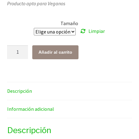
Producto apto para Veganos
precios:
desde
Tamaño
$ 136.00
Limpiar
hasta
$ 448.00
Espirulina
Añadir al carrito
cantidad
Descripción
Información adicional
Descripción