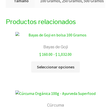
Tamaño
100 Gramos, 250 Gramos, 500 Gramos
Productos relacionados
Bayas de Goji
Rango
$
160.00
-
$
1,032.00
de
Este
precios:
Seleccionar opciones
producto
desde
tiene
$ 160.00
múltiples
hasta
variantes.
$ 1,032.00
Las
opciones
Cúrcuma
se