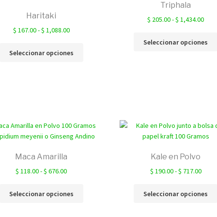
Triphala
Haritaki
Ran
$
205.00
-
$
1,434.00
Rango
de
$
167.00
-
$
1,088.00
de
prec
Seleccionar opciones
Este
precios:
des
Seleccionar opciones
producto
desde
$ 20
tiene
$ 167.00
hast
múltiples
hasta
$ 1,
variantes.
$ 1,088.00
Las
opciones
se
pueden
elegir
en
Maca Amarilla
Kale en Polvo
la
Rango
Rang
$
118.00
-
$
676.00
$
190.00
-
$
717.00
página
de
de
de
Este
precios:
preci
Seleccionar opciones
Seleccionar opciones
producto
producto
desde
desd
tiene
$ 118.00
$ 190