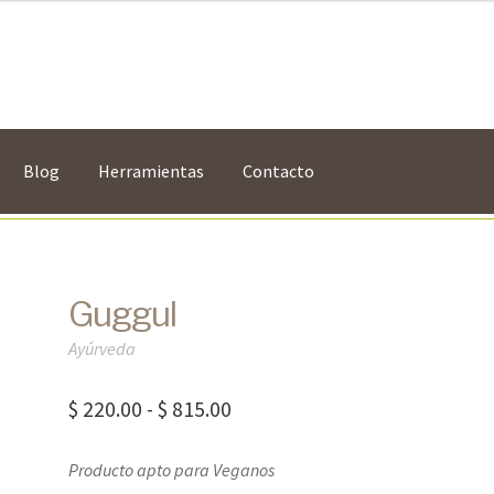
Blog
Herramientas
Contacto
Guggul
Ayúrveda
Rango
$
220.00
-
$
815.00
de
Producto apto para Veganos
precios: