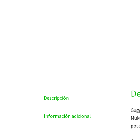
De
Descripción
Gugg
Información adicional
Muku
pote