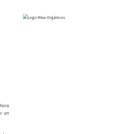
phora
mo un