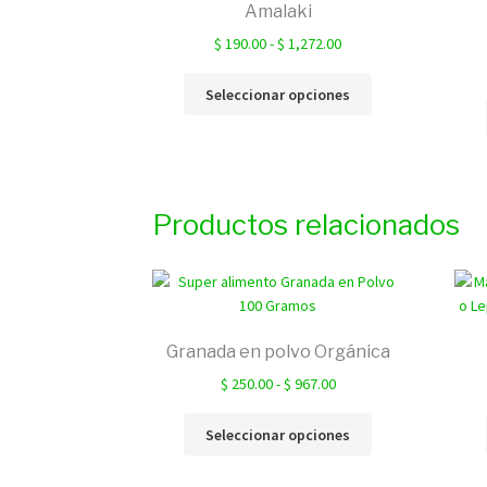
Amalaki
Rango
$
190.00
-
$
1,272.00
de
Este
precios:
Seleccionar opciones
producto
desde
tiene
$ 190.00
múltiples
hasta
variantes.
$ 1,272.00
Las
Productos relacionados
opciones
se
pueden
elegir
en
la
Granada en polvo Orgánica
página
Rango
$
250.00
-
$
967.00
de
de
producto
Este
precios:
Seleccionar opciones
producto
desde
tiene
$ 250.00