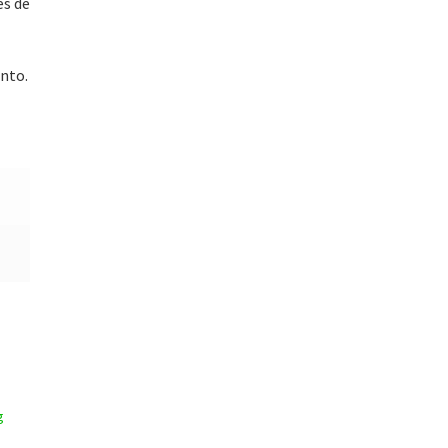
es de
nto.