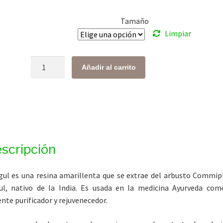
desde
Tamaño
$ 220.00
Limpiar
hasta
$ 815.00
Guggul
Añadir al carrito
cantidad
scripción
ul es una resina amarillenta que se extrae del arbusto Commi
l, nativo de la India. Es usada en la medicina Ayurveda co
nte purificador y rejuvenecedor.