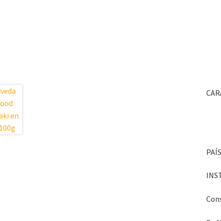
CAR
PAÍS
INS
Cons