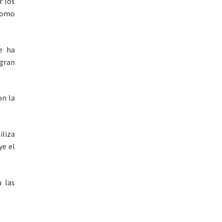
r los
 como
se ha
gran
on la
iliza
ye el
a las