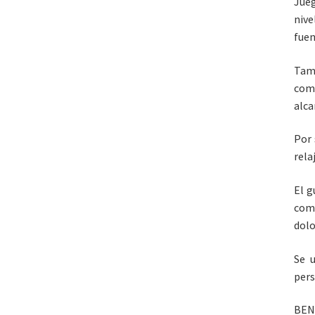
Jueg
nive
fuen
Tamb
com
alca
Por 
rela
El g
como
dolo
Se u
pers
BEN