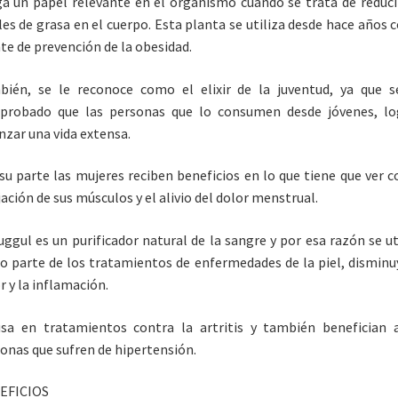
a un papel relevante en el organismo cuando se trata de reduci
les de grasa en el cuerpo. Esta planta se utiliza desde hace años
te de prevención de la obesidad.
ién, se le reconoce como el elixir de la juventud, ya que 
probado que las personas que lo consumen desde jóvenes, lo
nzar una vida extensa.
su parte las mujeres reciben beneficios en lo que tiene que ver c
jación de sus músculos y el alivio del dolor menstrual.
uggul es un purificador natural de la sangre y por esa razón se ut
 parte de los tratamientos de enfermedades de la piel, disminu
r y la inflamación.
sa en tratamientos contra la artritis y también benefician 
onas que sufren de hipertensión.
EFICIOS