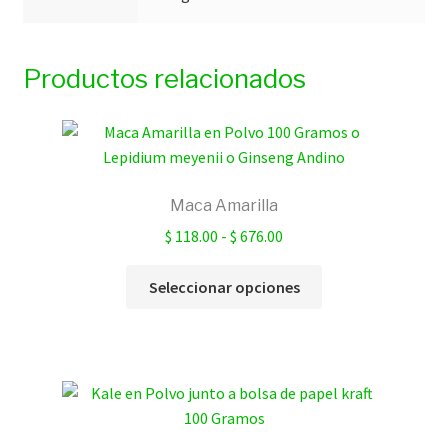
Productos relacionados
Maca Amarilla
Rango
$
118.00
-
$
676.00
de
Este
precios:
Seleccionar opciones
producto
desde
tiene
$ 118.00
múltiples
hasta
variantes.
$ 676.00
Las
opciones