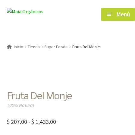
Saltar
Ir
Menú
a
al
navegación
contenido
Inicio
Inicio
Tienda
Super Foods
Fruta Del Monje
Tienda
Herramientas de Salud
Fruta Del Monje
Blog
100% Natural
Contacto
Rango
$
207.00
-
$
1,433.00
de