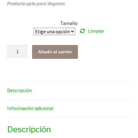
Producto apto para Veganos
precios:
desde
Tamaño
$ 207.00
Limpiar
hasta
$ 1,433.00
Fruta
Añadir al carrito
Del
Monje
cantidad
Descripción
Información adicional
Descripción