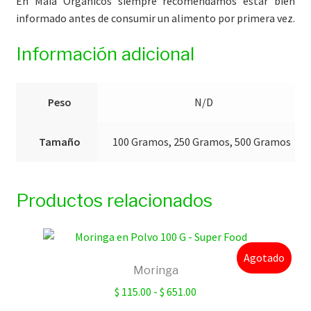
En Maia Orgánicos siempre recomendamos estar bien
informado antes de consumir un alimento por primera vez.
Información adicional
Peso
N/D
Tamaño
100 Gramos, 250 Gramos, 500 Gramos
Productos relacionados
Agotado
Moringa
Rango
$
115.00
-
$
651.00
de