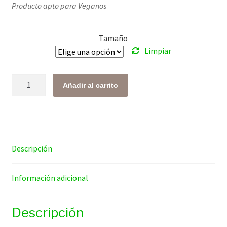
Producto apto para Veganos
precios:
desde
Tamaño
$ 127.00
Limpiar
hasta
$ 412.00
Proteína
Añadir al carrito
de
Hemp
cantidad
Descripción
Información adicional
Descripción