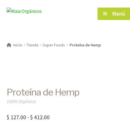
Saltar
Ir
Menú
a
al
navegación
contenido
Inicio
Inicio
Tienda
Super Foods
Proteína de Hemp
Tienda
Herramientas de Salud
Proteína de Hemp
Blog
100% Orgánico
Contacto
Rango
$
127.00
-
$
412.00
de