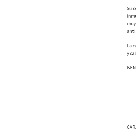
Su c
inm
muy 
anti
La c
y ca
BEN
CAR