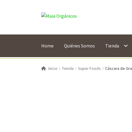
Saltar
Ir
a
al
navegación
contenido
Home
Quiénes Somos
Tienda
Inicio
Tienda
Super Foods
Cáscara de Gr