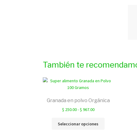
También te recomendam
Granada en polvo Orgánica
Rango
$
250.00
-
$
967.00
de
Este
precios:
Seleccionar opciones
producto
desde
tiene
$ 250.00