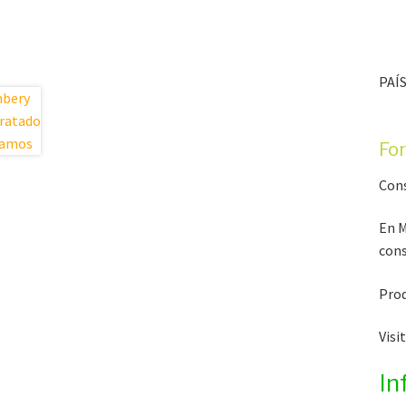
PAÍS
Fo
Cons
En M
cons
Prod
Visi
In