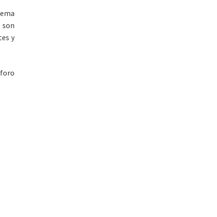
stema
 son
tes y
sforo