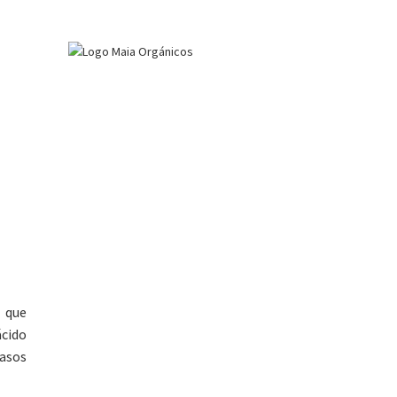
o que
ácido
asos