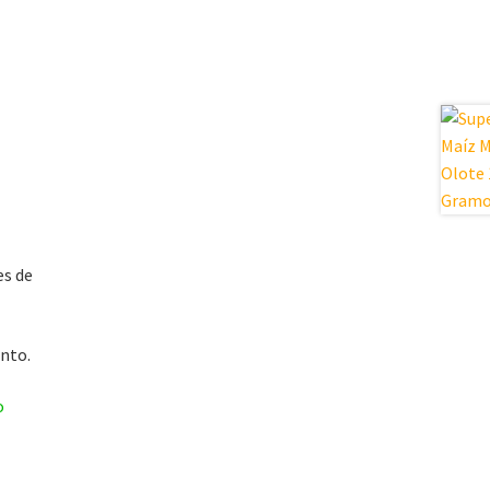
es de
nto.
o