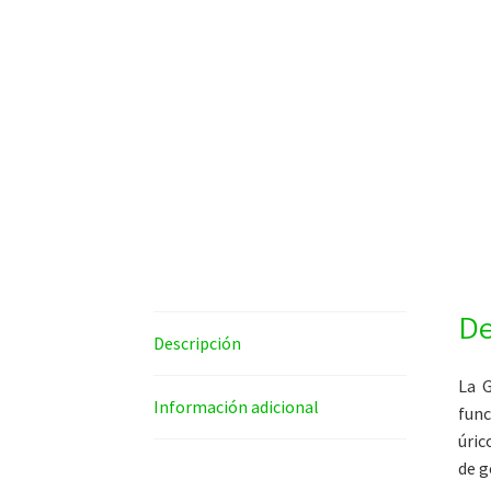
De
Descripción
La G
Información adicional
func
úri
de g