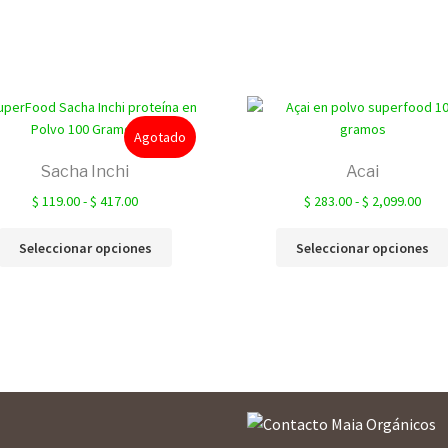
Agotado
Sacha Inchi
Acai
Rango
Ran
$
119.00
-
$
417.00
$
283.00
-
$
2,099.00
de
de
Este
precios:
prec
Seleccionar opciones
Seleccionar opciones
producto
desde
des
tiene
$ 119.00
$ 28
múltiples
hasta
hast
variantes.
$ 417.00
$ 2,
Las
opciones
se
pueden
elegir