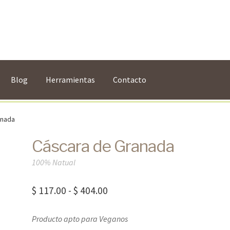
Blog
Herramientas
Contacto
anada
Cáscara de Granada
100% Natual
Rango
$
117.00
-
$
404.00
de
Producto apto para Veganos
precios: