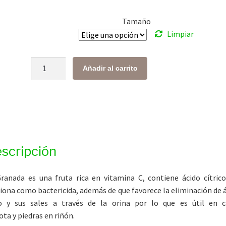
desde
Tamaño
$ 117.00
Limpiar
hasta
$ 404.00
Cáscara
Añadir al carrito
de
Granada
cantidad
scripción
ranada es una fruta rica en vitamina C, contiene ácido cítric
iona como bactericida, además de que favorece la eliminación de 
co y sus sales a través de la orina por lo que es útil en c
ota y piedras en riñón.