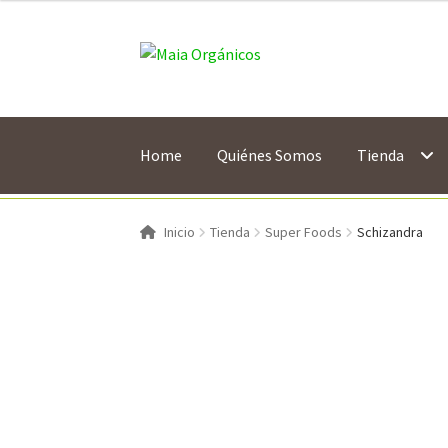
$ 266.00
hasta
Saltar
Ir
$ 1,050.00
a
al
navegación
contenido
Home
Quiénes Somos
Tienda
Inicio
Tienda
Super Foods
Schizandra