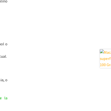
ulino
hol o
tual.
ia, o
e la