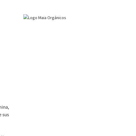
hina,
e sus