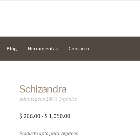
Blog
Herramientas
Contacto
Schizandra
adaptógeno 100% Orgánico
Rango
$
266.00
-
$
1,050.00
de
Producto apto para Veganos
precios: