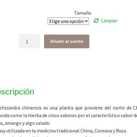
desde
Tamaño
$ 266.00
Limpiar
hasta
$ 1,050.00
Schizandra
Añadir al carrito
cantidad
scripción
chizandra chinensis es una planta que proviene del norte de C
cida como la hierba de cinco sabores por el característico sabor d
s, amargo y algo salado.
uy utilizada en la medicina tradicional China, Coreana y Rusa.