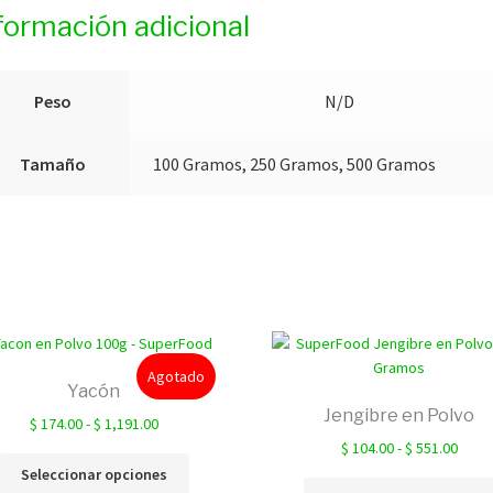
formación adicional
Peso
N/D
Tamaño
100 Gramos, 250 Gramos, 500 Gramos
Agotado
Yacón
Jengibre en Polvo
Rango
$
174.00
-
$
1,191.00
de
Rang
$
104.00
-
$
551.00
Este
precios:
de
Seleccionar opciones
producto