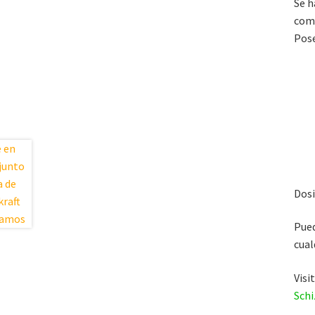
Se h
com
Pose
Dosi
Pued
cual
Vis
Schi