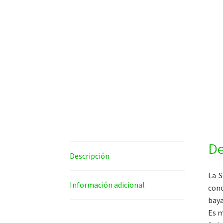
De
Descripción
La S
Información adicional
cono
baya
Es m