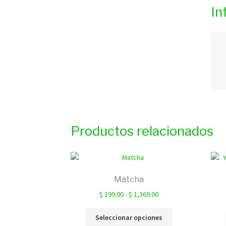
In
Productos relacionados
Matcha
Rango
$
199.00
-
$
1,369.00
de
Este
precios:
Seleccionar opciones
producto