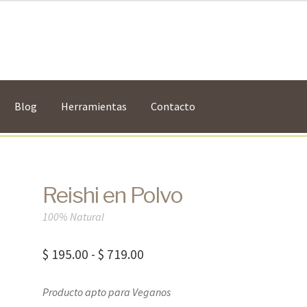
Blog
Herramientas
Contacto
Reishi en Polvo
100% Natural
Rango
$
195.00
-
$
719.00
de
Producto apto para Veganos
precios: