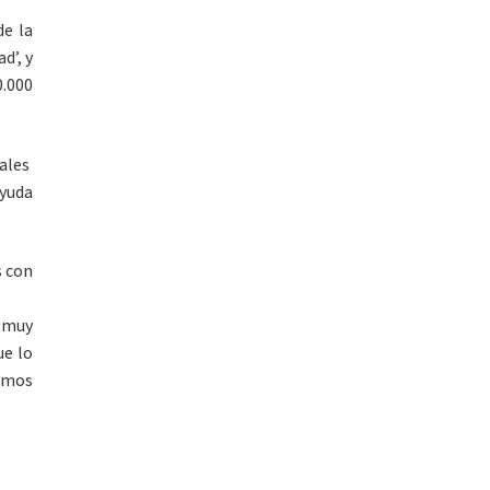
de la
d’, y
0.000
uales
ayuda
s con
 muy
ue lo
emos