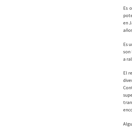
Es o
pote
en J
años
Es u
son 
a ra
El r
dive
Con
supe
tra
enco
Algu