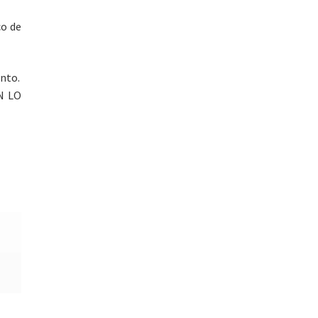
co de
nto.
N LO