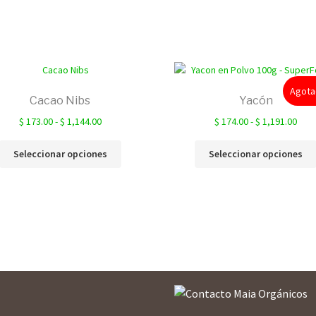
Agot
Cacao Nibs
Yacón
Rango
Ran
$
173.00
-
$
1,144.00
$
174.00
-
$
1,191.00
de
de
Este
precios:
prec
Seleccionar opciones
Seleccionar opciones
producto
desde
des
tiene
$ 173.00
$ 17
múltiples
hasta
hast
variantes.
$ 1,144.00
$ 1,
Las
opciones
se
pueden
elegir
en