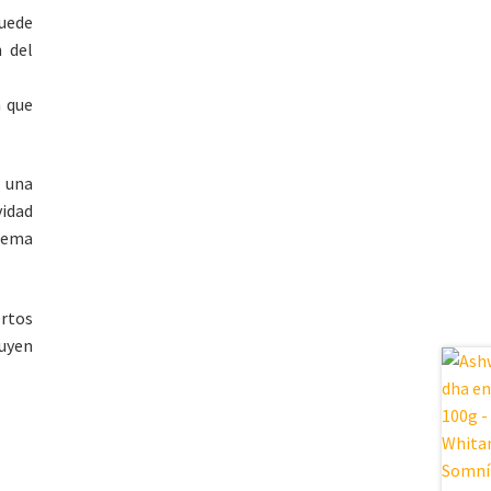
puede
n del
 que
r una
vidad
tema
rtos
buyen