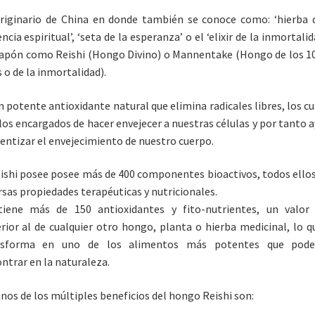
riginario de China en donde también se conoce como: ‘hierba 
ncia espiritual’, ‘seta de la esperanza’ o el ‘elixir de la inmortalida
apón como Reishi (Hongo Divino) o Mannentake (Hongo de los 1
 o de la inmortalidad).
n potente antioxidante natural que elimina radicales libres, los c
los encargados de hacer envejecer a nuestras células y por tanto 
lentizar el envejecimiento de nuestro cuerpo.
eishi posee posee más de 400 componentes bioactivos, todos ello
rsas propiedades terapéuticas y nutricionales.
tiene más de 150 antioxidantes y fito-nutrientes, un valor
rior al de cualquier otro hongo, planta o hierba medicinal, lo q
nsforma en uno de los alimentos más potentes que pod
ntrar en la naturaleza.
nos de los múltiples beneficios del hongo Reishi son: