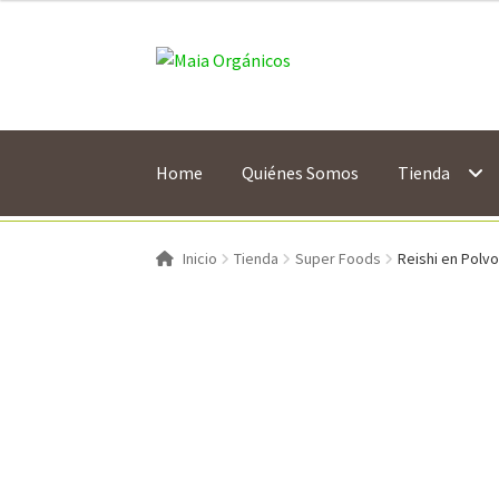
$ 719.00
Saltar
Ir
a
al
navegación
contenido
Home
Quiénes Somos
Tienda
Inicio
Tienda
Super Foods
Reishi en Polvo