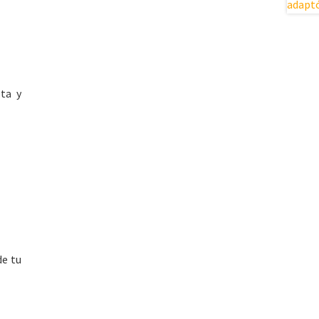
ota y
de tu