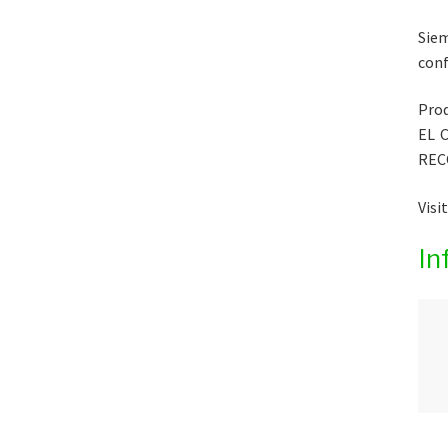
Siem
conf
Prod
EL 
REC
Visi
In