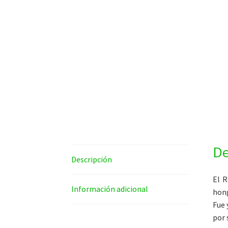
De
Descripción
El R
Información adicional
hong
Fue 
por 