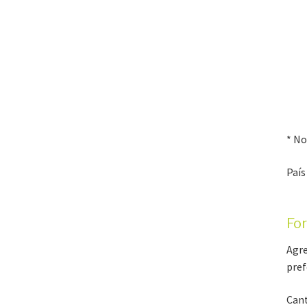
* No
País
Fo
Agre
pref
Cant