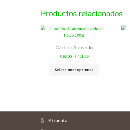
Productos relacionados
Carbón Activado
Rango
$
92.00
-
$
451.00
de
Este
precios:
Seleccionar opciones
producto
desde
tiene
$ 92.00
múltiples
hasta
variantes.
$ 451.00
Las
opciones
se
pueden
Mi cuenta
elegir