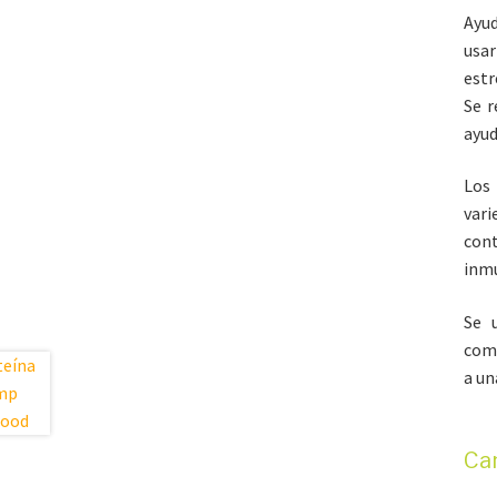
Ayud
usar
estr
Se 
ayud
Los 
vari
con
inm
Se 
comp
a un
Car