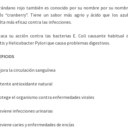
rándano rojo también es conocido por su nombre por su nomb
és “cranberry”. Tiene un sabor más agrio y ácido que los azu
lta más eficaz contra las infecciones.
aca su acción contra las bacterias E. Coli causante habitual 
itis y Helicobacter Pylori que causa problemas digestivos.
EFICIOS
jora la circulación sanguínea
tente antioxidante natural
otege el organismo contra enfermedades virales
eviene infecciones urinarias
eviene caries y enfermedades de encías