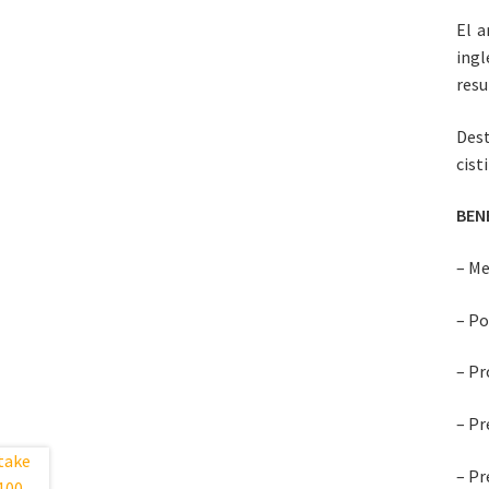
El a
ingl
resu
Dest
cist
BEN
– Me
– Po
– Pr
– Pr
– Pr