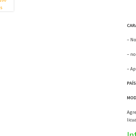
CAR
– No
– n
– Ap
PAÍS
MOD
Agre
licu
In