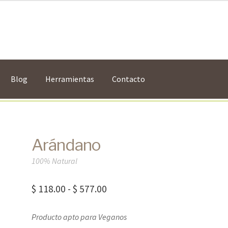
Blog
Herramientas
Contacto
Arándano
100% Natural
Rango
$
118.00
-
$
577.00
de
Producto apto para Veganos
precios: