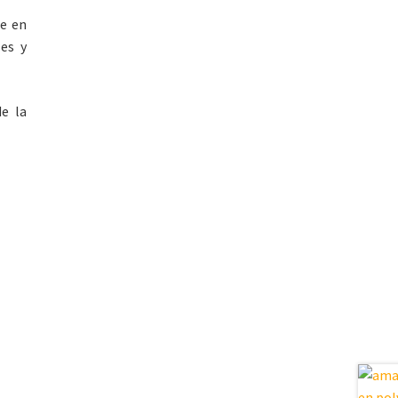
re en
les y
de la