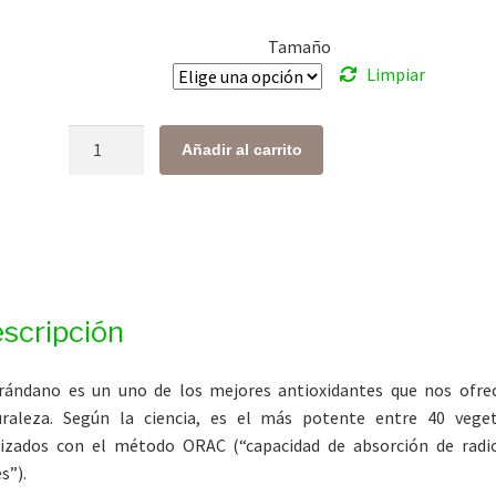
desde
Tamaño
$ 118.00
Limpiar
hasta
$ 577.00
Arándano
Añadir al carrito
cantidad
scripción
rándano es un uno de los mejores antioxidantes que nos ofre
uraleza. Según la ciencia, es el más potente entre 40 veget
izados con el método ORAC (“capacidad de absorción de radi
s”).