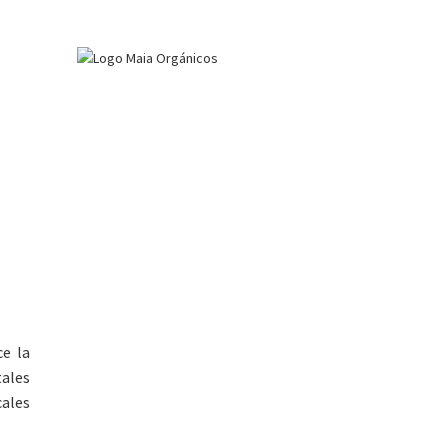
ce la
ales
cales