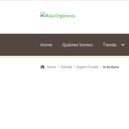
$ 118.00
hasta
Saltar
Ir
$ 577.00
a
al
navegación
contenido
Home
Quiénes Somos
Tienda
Inicio
Tienda
Super Foods
Arándano