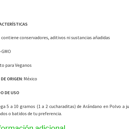
ACTERÍSTICAS
 contiene conservadores, aditivos ni sustancias añadidas
o-GMO
to para Veganos
 DE ORIGEN
: México
O DE USO
ga 5 a 10 gramos (1 a 2 cucharaditas) de Arándano en Polvo a j
ados o batidos de tu preferencia.
formación adicional