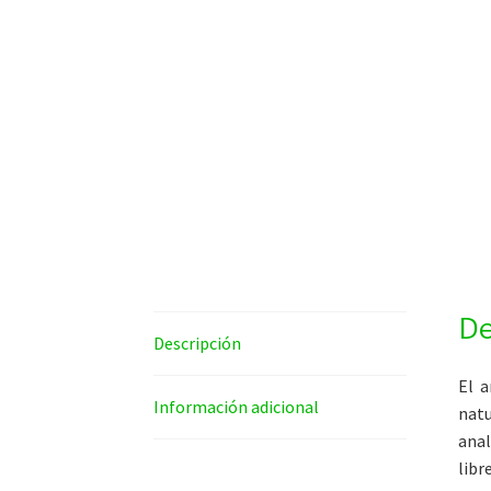
De
Descripción
El a
Información adicional
nat
anal
libre