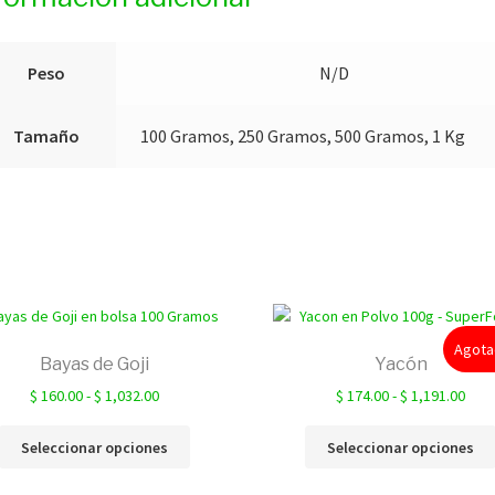
Peso
N/D
Tamaño
100 Gramos, 250 Gramos, 500 Gramos, 1 Kg
Agot
Bayas de Goji
Yacón
Rango
Ran
$
160.00
-
$
1,032.00
$
174.00
-
$
1,191.00
de
de
Este
precios:
prec
Seleccionar opciones
Seleccionar opciones
producto
desde
des
tiene
$ 160.00
$ 17