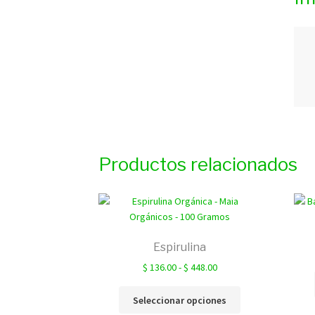
Productos relacionados
Espirulina
Rango
$
136.00
-
$
448.00
de
Este
precios:
Seleccionar opciones
producto
desde