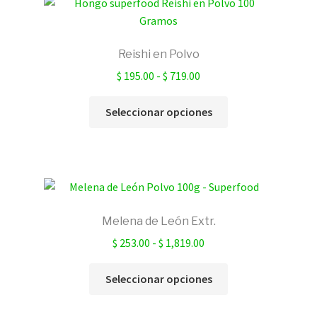
Las
opciones
se
Reishi en Polvo
pueden
Rango
$
195.00
-
$
719.00
elegir
de
en
Este
precios:
Seleccionar opciones
la
producto
desde
página
tiene
$ 195.00
de
múltiples
hasta
producto
variantes.
$ 719.00
Las
opciones
Melena de León Extr.
se
Rango
$
253.00
-
$
1,819.00
pueden
de
elegir
Este
precios:
Seleccionar opciones
en
producto
desde
la
tiene
$ 253.00
página