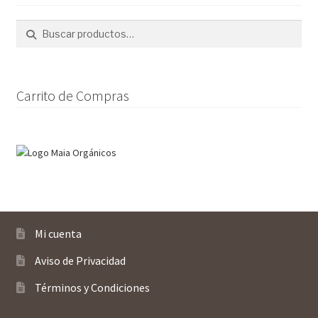
se
pueden
Buscar
Buscar
elegir
por:
en
la
página
Carrito de Compras
de
producto
Mi cuenta
Aviso de Privacidad
Términos y Condiciones