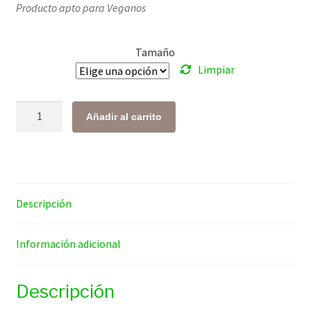
Producto apto para Veganos
precios:
desde
Tamaño
$ 349.00
Limpiar
hasta
$ 2,742.00
Chaga
Añadir al carrito
cantidad
Descripción
Información adicional
Descripción