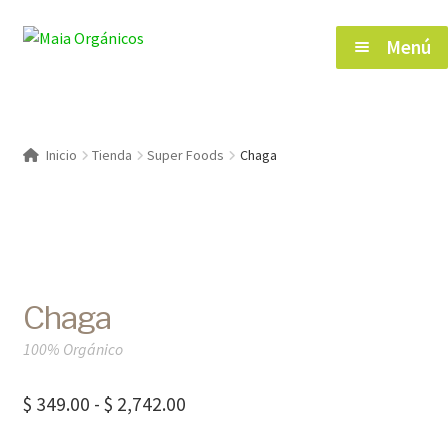
Saltar
Ir
Menú
a
al
navegación
contenido
Inicio
Inicio
Tienda
Super Foods
Chaga
Tienda
Herramientas de Salud
Chaga
Blog
100% Orgánico
Contacto
Rango
$
349.00
-
$
2,742.00
de