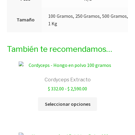
100 Gramos, 250 Gramos, 500 Gramos,
Tamaño
1 Kg
También te recomendamos…
Cordyceps Extracto
Rango
$
332.00
-
$
2,590.00
de
Este
precios:
Seleccionar opciones
producto
desde
tiene
$ 332.00
múltiples
hasta
variantes.
$ 2,590.00