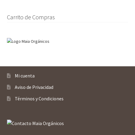
en
la
página
Carrito de Compras
de
producto
Mi cuenta
Aviso de Privacidad
Términos y Condiciones