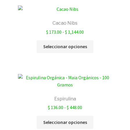
Cacao Nibs
Rango
$
173.00
-
$
1,144.00
de
Este
precios:
Seleccionar opciones
producto
desde
tiene
$ 173.00
múltiples
hasta
variantes.
$ 1,144.00
Las
opciones
se
Espirulina
pueden
Rango
$
136.00
-
$
448.00
elegir
de
en
Este
precios:
Seleccionar opciones
la
producto
desde