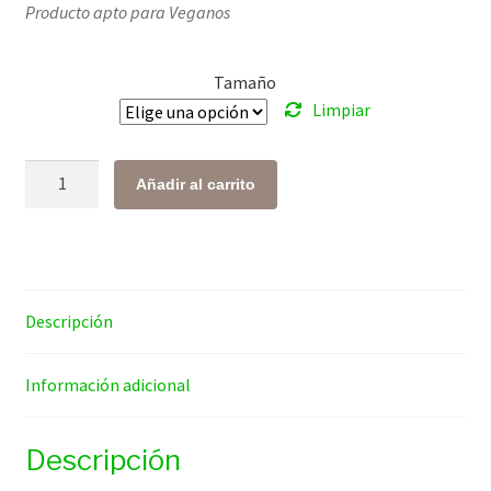
Producto apto para Veganos
precios:
desde
Tamaño
$ 109.00
Limpiar
hasta
$ 375.00
Proteína
Añadir al carrito
de
Chícharo
cantidad
Descripción
Información adicional
Descripción