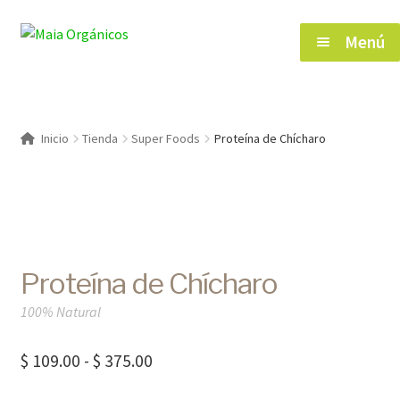
Saltar
Ir
Menú
a
al
navegación
contenido
Inicio
Inicio
Tienda
Super Foods
Proteína de Chícharo
Tienda
Herramientas de Salud
Proteína de Chícharo
Blog
100% Natural
Contacto
Rango
$
109.00
-
$
375.00
de