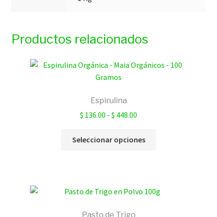
Productos relacionados
Espirulina
Rango
$
136.00
-
$
448.00
de
Este
precios:
Seleccionar opciones
producto
desde
tiene
$ 136.00
múltiples
hasta
variantes.
$ 448.00
Las
opciones
Pasto de Trigo