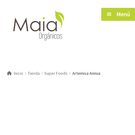
Saltar
Ir
Menú
a
al
navegación
contenido
Inicio
Inicio
Tienda
Super Foods
Artemisa Annua
Tienda
Herramientas de Salud
Blog