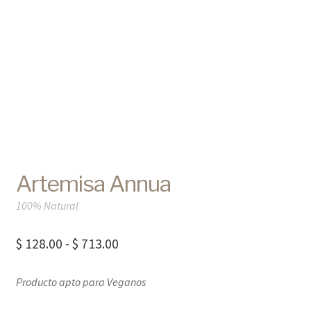
Artemisa Annua
100% Natural
Rango
$
128.00
-
$
713.00
de
Producto apto para Veganos
precios:
desde