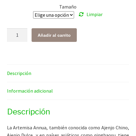
Tamaño
$ 128.00
Limpiar
hasta
$ 713.00
Artemisa
Añadir al carrito
Annua
cantidad
Descripción
Información adicional
Descripción
La Artemisa Annua, también conocida como Ajenjo Chino,
Ajenjo Dulce
y en países asiáticos como qinghaosu, tiene