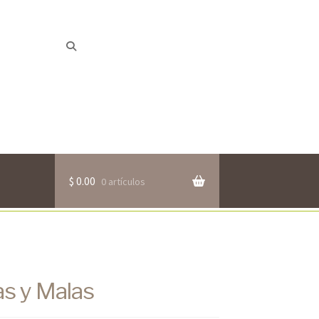
Buscar
Buscar
por:
$
0.00
0 artículos
as y Malas