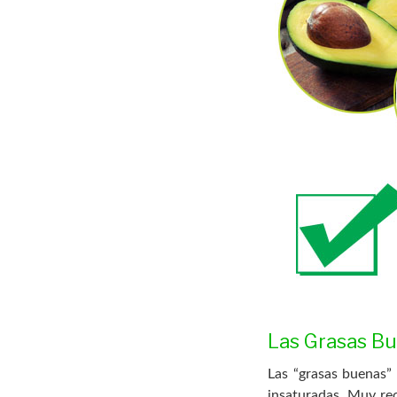
Las Grasas B
Las “grasas buenas” 
insaturadas. Muy rec