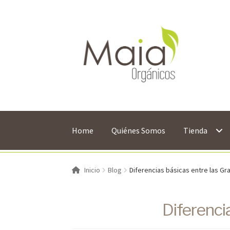
Saltar
Ir
a
al
navegación
contenido
Home
Quiénes Somos
Tienda
Inicio
Blog
Diferencias básicas entre las Gr
Diferenci