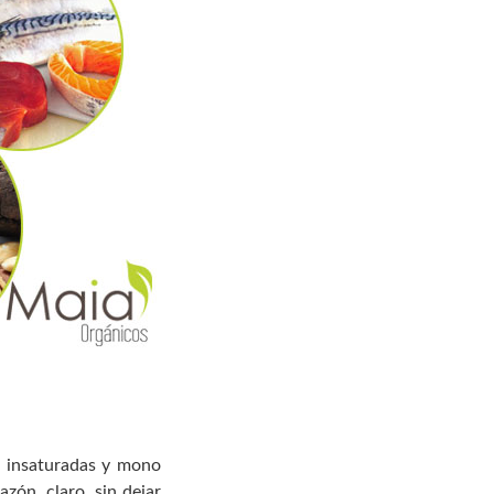
li insaturadas y mono
zón, claro, sin dejar