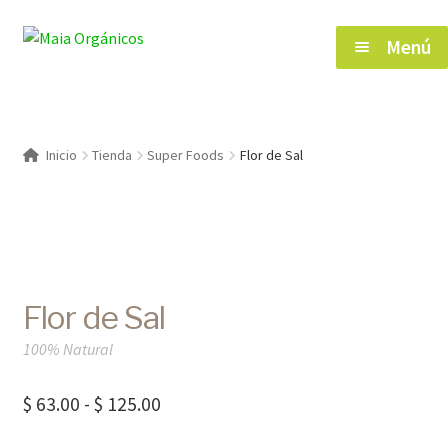
Saltar
Ir
Menú
a
al
navegación
contenido
Inicio
Inicio
Tienda
Super Foods
Flor de Sal
Tienda
Herramientas de Salud
Flor de Sal
Blog
100% Natural
Contacto
Rango
$
63.00
-
$
125.00
de