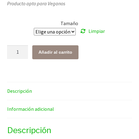
Producto apto para Veganos
precios:
desde
Tamaño
$ 63.00
Limpiar
hasta
$ 125.00
Flor
Añadir al carrito
de
Sal
cantidad
Descripción
Información adicional
Descripción