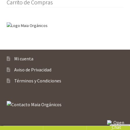
página
Carrito de Compras
de
producto
Mi cuenta
Aviso de Privacidad
Términos y Condiciones