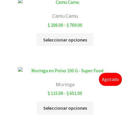
Camu Camu
Rango
$
206.00
-
$
769.00
de
Este
precios:
Seleccionar opciones
producto
desde
tiene
$ 206.00
múltiples
hasta
variantes.
$ 769.00
Las
Agotado
opciones
Moringa
se
Rango
$
115.00
-
$
651.00
pueden
de
elegir
Este
precios:
Seleccionar opciones
en
producto
desde
la
tiene
$ 115.00
página
múltiples
hasta