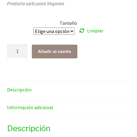
Producto apto para Veganos
precios:
desde
Tamaño
$ 109.00
Limpiar
hasta
$ 536.00
Guanábana
Añadir al carrito
cantidad
Descripción
Información adicional
Descripción