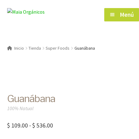
Saltar
Ir
Menú
a
al
navegación
contenido
Inicio
Inicio
Tienda
Super Foods
Guanábana
Tienda
Herramientas de Salud
Guanábana
Blog
100% Natual
Contacto
Rango
$
109.00
-
$
536.00
de