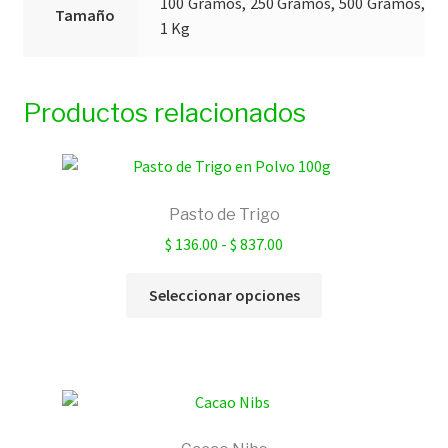
100 Gramos, 250 Gramos, 500 Gramos,
Tamaño
1 Kg
Productos relacionados
Pasto de Trigo
Rango
$
136.00
-
$
837.00
de
Este
precios:
Seleccionar opciones
producto
desde
tiene
$ 136.00
múltiples
hasta
variantes.
$ 837.00
Las
opciones