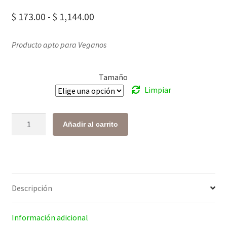
Rango
$
173.00
-
$
1,144.00
de
Producto apto para Veganos
precios:
desde
Tamaño
$ 173.00
Limpiar
hasta
$ 1,144.00
Levadura
Añadir al carrito
Nutricional
cantidad
Descripción
Información adicional