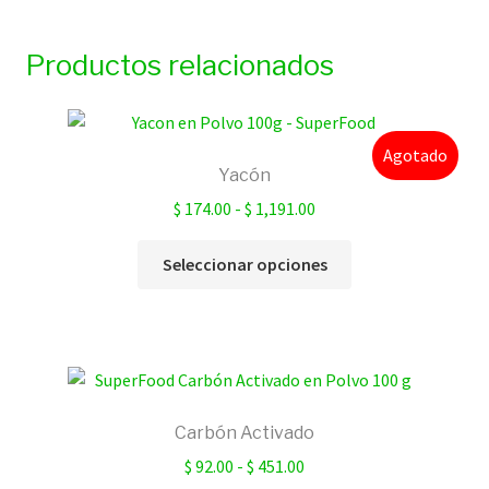
Productos relacionados
Agotado
Yacón
Rango
$
174.00
-
$
1,191.00
de
Este
precios:
Seleccionar opciones
producto
desde
tiene
$ 174.00
múltiples
hasta
variantes.
$ 1,191.00
Las
opciones
Carbón Activado
se
Rango
$
92.00
-
$
451.00
pueden