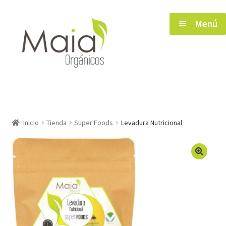
Saltar
Ir
Menú
a
al
navegación
contenido
Inicio
Inicio
Tienda
Super Foods
Levadura Nutricional
Tienda
🔍
Herramientas de Salud
Blog