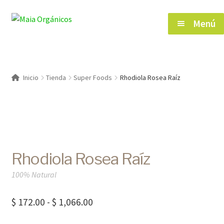
Saltar
Ir
Menú
a
al
navegación
contenido
Inicio
Inicio
Tienda
Super Foods
Rhodiola Rosea Raíz
Tienda
Herramientas de Salud
Rhodiola Rosea Raíz
Blog
100% Natural
Contacto
Rango
$
172.00
-
$
1,066.00
de