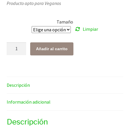
Producto apto para Veganos
precios:
desde
Tamaño
$ 172.00
Limpiar
hasta
$ 1,066.00
Rhodiola
Añadir al carrito
Rosea
Raíz
cantidad
Descripción
Información adicional
Descripción