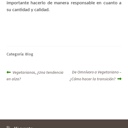
importante hacerlo de manera responsable en cuanto a
su cantidad y calidad.
Categoría:
Blog
Navegación
Entrada
Siguiente
De Omnívoro a Vegetariano –
Vegetarianos, ¿Una tendencia
anterior:
entrada:
de
en alza?
¿Cómo hacer la transición?
entradas