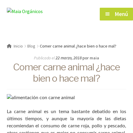
Saltar
Ir
Menú
a
al
navegación
contenido
Inicio
Inicio
Blog
Comer carne animal ¿hace bien o hace mal?
Tienda
Publicado el
22 marzo, 2018
por
maia
Comer carne animal ¿hace
Herramientas de Salud
bien o hace mal?
Blog
Contacto
La carne animal es un tema bastante debatido en los
últimos tiempos, y aunque la mayoría de las dietas
recomiendan el consumo de carne roja, pollo y pescado,
otros sostienen que es mejor no consumir carne animal.