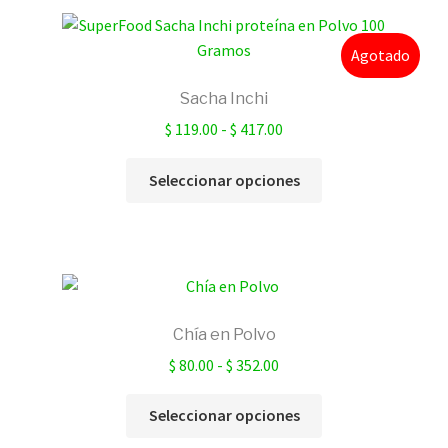
Agotado
Sacha Inchi
Rango
$
119.00
-
$
417.00
de
Este
precios:
Seleccionar opciones
producto
desde
tiene
$ 119.00
múltiples
hasta
variantes.
$ 417.00
Las
opciones
Chía en Polvo
se
Rango
$
80.00
-
$
352.00
pueden
de
elegir
Este
precios:
Seleccionar opciones
en
producto
desde
la