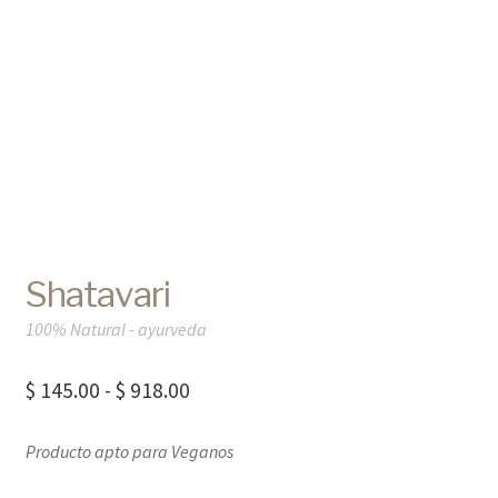
Shatavari
100% Natural - ayurveda
Rango
$
145.00
-
$
918.00
de
Producto apto para Veganos
precios:
desde