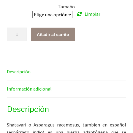
Tamaño
$ 145.00
Limpiar
hasta
$ 918.00
Shatavari
Añadir al carrito
cantidad
Descripción
Información adicional
Descripción
Shatavari o Asparagus racemosus, tambien en español
(espárrago indio) es una hierba adaptógena que se